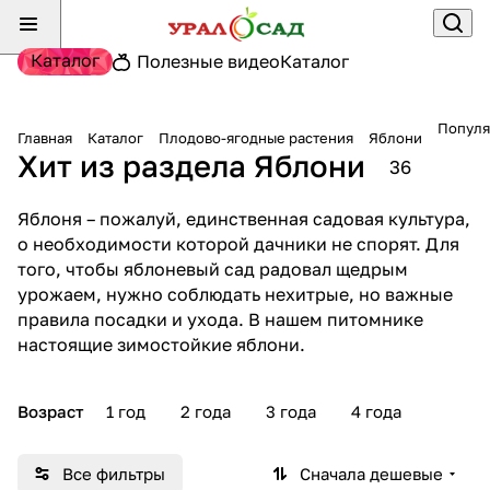
Каталог
Полезные видео
Каталог
Популя
Главная
Каталог
Плодово-ягодные растения
Яблони
Хит из раздела Яблони
36
Яблоня – пожалуй, единственная садовая культура,
о необходимости которой дачники не спорят. Для
того, чтобы яблоневый сад радовал щедрым
урожаем, нужно соблюдать нехитрые, но важные
правила посадки и ухода. В нашем питомнике
настоящие зимостойкие яблони.
Возраст
1 год
2 года
3 года
4 года
Все фильтры
Сначала дешевые