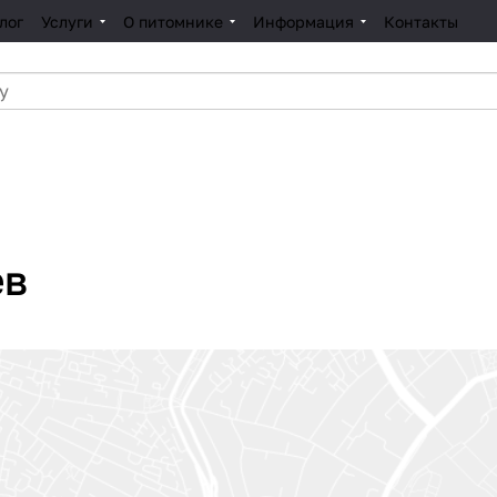
лог
Услуги
О питомнике
Информация
Контакты
ев