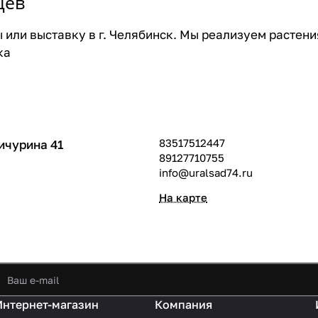
цев
 или выставку в г. Челябинск. Мы реализуем растени
ка
83517512447
ичурина 41
89127710755
info@uralsad74.ru
На карте
Интернет-магазин
Компания