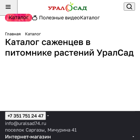
Каталог
Полезные видео
Каталог
Главная
Каталог
Декоративные
Плодово-ягодные
Каталог саженцев в
Прочие плодовые
Хвойные
растения
растения
культуры
Рассада
питомнике растений УралСад
культуры
355 товаров
183 товара
23 товара
10 товаров
Все для сада
25 товаров
+7 351 751 24 47
info@uralsad74.ru
поселок Саргазы, Мичурина 41
Интернет-магазин