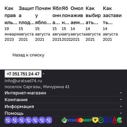
Как
Посадка
Защит
Болезни и
Почем
Посадка
Ябл
Болезни и
Яб
Болезни и
Омол
Посадка
Как
Посадка
Как
Посадка
и уход
вредители
и уход
вредители
вредители
и уход
и уход
и уход
прав
а
у
онн
лон
ажив
выбир
застави
ильно
плодо
яблони
ая
ны
аем
ать
ть
19
15
15
15
15
14
14
14
поли
вых
плодон
пло
й
стары
яблони
яблоню
января
августа
августа
августа
августа
августа
августа
августа
вать
дерев
осят
до
пил
е
и
плодон
2023
2021
2021
2021
2021
2021
2021
2021
расте
ьев от
не
жо
иль
яблон
ухажи
осить
ния
грызу
кажды
рка
щи
и в
вать за
каждый
Назад к списку
нов
й год
к
саду
ними
год
+7 351 751 24 47
info@uralsad74.ru
поселок Саргазы, Мичурина 41
Интернет-магазин
Компания
Информация
Помощь