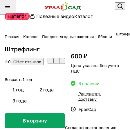
Каталог
Полезные видео
Каталог
Штреф
Главная
Каталог
Плодово-ягодные растения
Яблони
Штрефлинг
600 ₽
0
Нет отзывов
Цена указана без учета
НДС
Возраст:
1 год
В наличии
1 год
2 года
Рассчитать
доставку
3 года
УралСад
В корзину
Согласно постановлению