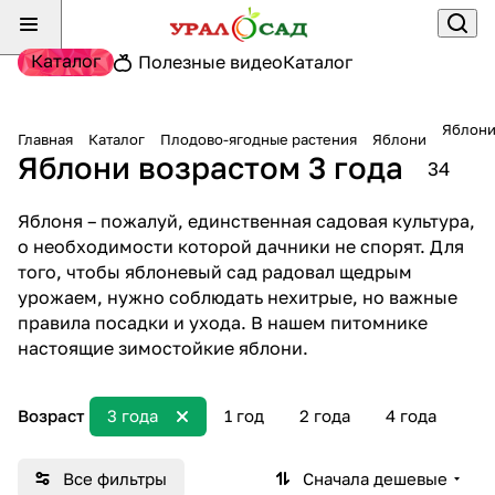
Каталог
Полезные видео
Каталог
Яблони
Главная
Каталог
Плодово-ягодные растения
Яблони
Яблони возрастом 3 года
34
Яблоня – пожалуй, единственная садовая культура,
о необходимости которой дачники не спорят. Для
того, чтобы яблоневый сад радовал щедрым
урожаем, нужно соблюдать нехитрые, но важные
правила посадки и ухода. В нашем питомнике
настоящие зимостойкие яблони.
Возраст
3 года
1 год
2 года
4 года
Все фильтры
Сначала дешевые