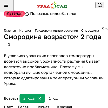
Каталог
Полезные видео
Каталог
Смо
Главная
Каталог
Плодово-ягодные растения
Смородина
Смородина возрастом 2 года
1
В условиях уральских перепадов температуры
добиться высокой урожайности растения бывает
достаточно проблематично. Поэтому мы
подобрали лучшие сорта черной смородины,
которые адаптированы к температурным условиям
Урала.
Возраст
2 года
1 год
Цвет
Белая
Черная
Красная