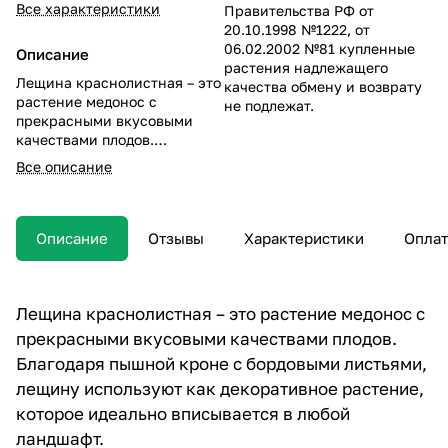
Все характеристики
Правительства РФ от
20.10.1998 №1222, от
06.02.2002 №81 купленные
Описание
растения надлежащего
Лещина краснолистная – это
качества обмену и возврату
растение медонос с
не подлежат.
прекрасными вкусовыми
качествами плодов.
Благодаря пышной кроне с
Все описание
бордовыми листьями,
лещину используют как
декоративное растение,
которое идеально
Описание
Отзывы
Характеристики
Оплат
вписывается в любой
ландшафт.
Лещина краснолистная – это растение медонос с
прекрасными вкусовыми качествами плодов.
Благодаря пышной кроне с бордовыми листьями,
лещину используют как декоративное растение,
которое идеально вписывается в любой
ландшафт.