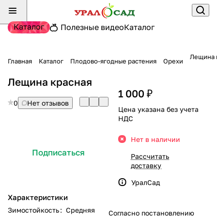
Каталог
Полезные видео
Каталог
Лещина 
Главная
Каталог
Плодово-ягодные растения
Орехи
Лещина красная
1 000 ₽
0
Нет отзывов
Цена указана без учета
НДС
Нет в наличии
Подписаться
Рассчитать
доставку
УралСад
Характеристики
Зимостойкость
:
Средняя
Согласно постановлению