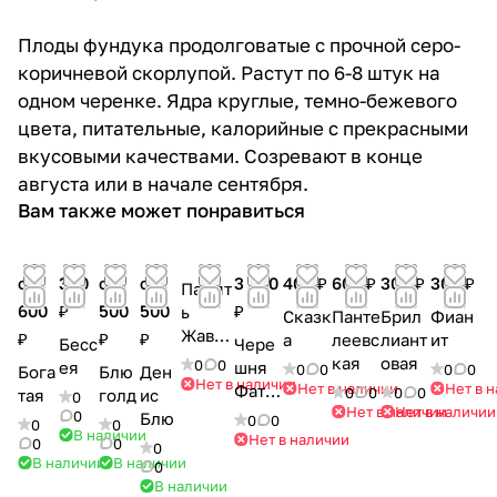
Плоды фундука продолговатые с прочной серо-
коричневой скорлупой. Растут по 6-8 штук на
одном черенке. Ядра круглые, темно-бежевого
цвета, питательные, калорийные с прекрасными
вкусовыми качествами. Созревают в конце
августа или в начале сентября.
Вам также может понравиться
от
350
от
от
3 500
400 ₽
600 ₽
300 ₽
300 ₽
Памят
600
₽
500
500
₽
ь
Сказк
Панте
Брил
Фиан
Жавор
₽
₽
₽
а
леевс
лиант
ит
Бесс
Чере
онков
кая
овая
0
0
ея
шня
0
0
0
0
Бога
Блю
Ден
а
Нет в наличии
Нет в наличии
Нет в 
Фате
0
0
0
0
тая
голд
ис
0
Нет в наличии
Нет в наличии
ж
0
Блю
0
0
0
0
В наличии
Нет в наличии
0
0
0
В наличии
В наличии
0
В наличии