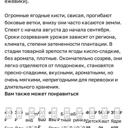
ежевики).
Огромные ягодные кисти, свисая, прогибают
боковые ветки, внизу они часто касаются земли.
Спеют с начала августа до начала сентября.
Сроки созревания урожая зависят от региона,
климата, степени затененности плантации. В
стадии товарной зрелости ягоды кисло-сладкие,
без аромата, плотные. Окончательно созрев, они
легко отделяются от плодоножек, становятся
пресно-сладкими, вкусными, ароматными, но
очень мягкими, непригодными для перевозки и
длительного хранения.
Вам также может понравиться
450
350
от
от
400 ₽
500 ₽
350 ₽
Нортл
Барха
Быст
₽
₽
500
850 ₽
анд
тный
ринка
Детск
Кашт
Ядре
₽
ая
ан
ная
0
0
0
0
0
0
Еже
Дли
Пепи