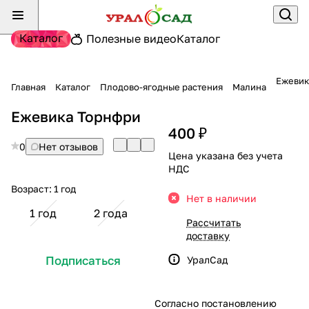
Каталог
Полезные видео
Каталог
Ежевик
Главная
Каталог
Плодово-ягодные растения
Малина
Ежевика Торнфри
400 ₽
0
Нет отзывов
Цена указана без учета
НДС
Возраст:
1 год
Нет в наличии
1 год
2 года
Рассчитать
доставку
Подписаться
УралСад
Согласно постановлению