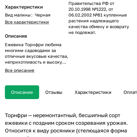
Правительства РФ от
Характеристики
20.10.1998 №1222, от
Вид малины
:
Черная
06.02.2002 №81 купленные
растения надлежащего
Все характеристики
качества обмену и возврату
не подлежат.
Описание
Ежевика Торнфри любима
многими садоводами за
отличные вкусовые качества,
неприхотливость и высокую
урожайность. Этот сорт
Все описание
выращивают и на дачных
участках, и на фермерских
угодьях.
Описание
Отзывы
Характеристики
Оплат
Торнфри — неремонтантный, бесшипный сорт
ежевики с поздним сроком созревания урожая.
Относится к виду росяники (стелющаяся форма