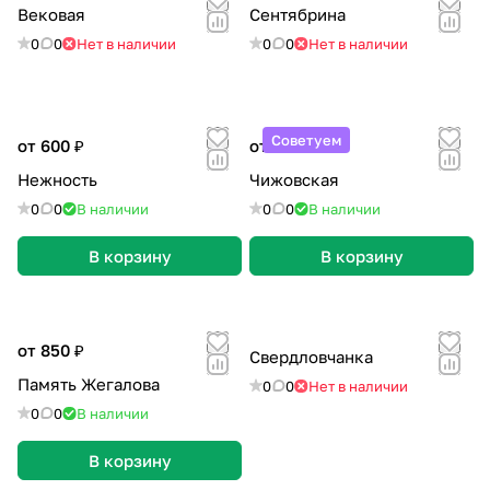
Вековая
Сентябрина
0
0
Нет в наличии
0
0
Нет в наличии
Советуем
от 600 ₽
от 600 ₽
Нежность
Чижовская
0
0
В наличии
0
0
В наличии
В корзину
В корзину
от 850 ₽
Свердловчанка
Память Жегалова
0
0
Нет в наличии
0
0
В наличии
В корзину