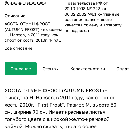
Все характеристики
Правительства РФ от
20.10.1998 №1222, от
06.02.2002 №81 купленные
Описание
растения надлежащего
ХОСТА ОТУМН ФРОСТ
качества обмену и возврату
(AUTUMN FROST) - выведена
не подлежат.
H. Hansen, в 2011 году, как
спорт от хосты 2010г. "First
Frost". Размер M, высота 50
Все описание
см, ширина 70 см. Имеет
красивые листья голубого
цвета с широкой желто-
кремовой каймой. Можно
Описание
Отзывы
Характеристики
Оплат
сказать, что это более
масштабный сорт, чем его
прародитнль Фест Фрост.
Листья становятся морозно-
ХОСТА ОТУМН ФРОСТ (AUTUMN FROST) -
синими с ярко-желтыми
выведена H. Hansen, в 2011 году, как спорт от
краями, которые летом
хосты 2010г. "First Frost". Размер M, высота 50
становятся кремово-белыми.
Быстро и хорошо
см, ширина 70 см. Имеет красивые листья
разрастается. Я рекомендую
голубого цвета с широкой желто-кремовой
сажать этот сорт в тень или
каймой. Можно сказать, что это более
полутень.