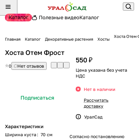
Каталог
Полезные видео
Каталог
Хоста Отем 
Главная
Каталог
Декоративные растения
Хосты
Хоста Отем Фрост
550 ₽
0
Нет отзывов
Цена указана без учета
НДС
Нет в наличии
Подписаться
Рассчитать
доставку
УралСад
Характеристики
Ширина куста
:
70 см
Согласно постановлению