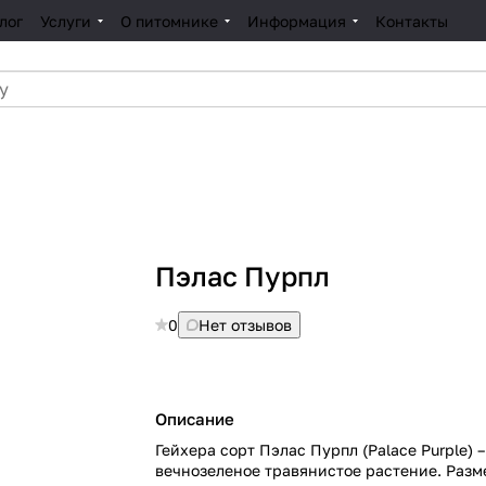
лог
Услуги
О питомнике
Информация
Контакты
л
Пэлас Пурпл
0
Нет отзывов
Описание
Гейхера сорт Пэлас Пурпл (Palace Purple) –
вечнозеленое травянистое растение. Раз