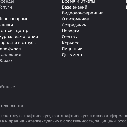
Бренды
Время и Отчеты
Услуги
База знаний
Видеоконференции
Переговорные
О питомнике
Списки
Сотрудники
Контакт-центр
Новости
Журнал изменений
Отзывы
арплата и отпуск
Карьера
Телефония
Лицензии
Коллекции
Документы
Образы
ябинске
 технологии
.
сь) текстовую, графическую, фотографическую и видео информа
ва и прав на интеллектуальную собственность, защищены ро