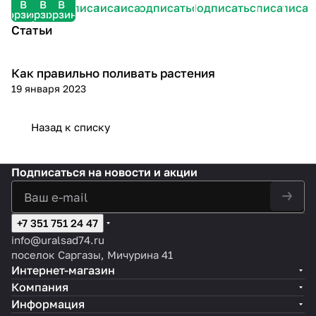
В
В
В
Подписаться
Подписаться
Подписаться
Подписаться
Подписаться
Подписаться
Подписат
корзину
корзину
корзину
Статьи
Как правильно поливать растения
Посадка и уход
19 января 2023
Назад к списку
Подписаться
на новости и акции
+7 351 751 24 47
info@uralsad74.ru
поселок Саргазы, Мичурина 41
Интернет-магазин
Компания
Информация