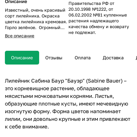
Описание
Правительства РФ от
20.10.1998 №1222, от
Известный, очень красивый
06.02.2002 №81 купленные
сорт лилейника. Окраска
растения надлежащего
цветка лилейника кремовая.
качества обмену и возврату
Горло зелёное. Огромный
не подлежат.
тёмно-вишнёвый глазок и
Все описание
края того же цвета. Отличная
гофрировка с защипами.
Описание
Отзывы
Оплата
Доставка
Лилейник Сабина Баур "Бауэр" (Sabine Bauer) –
это корневищное растение, обладающее
мясистыми мочковатыми корнями. Листья,
образующие плотные кусты, имеют мечевидную
изогнутую форму. Форма цветов напоминает
лилии, они довольно крупные и этим привлекают
к себе внимание.