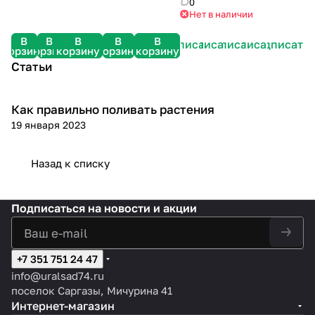
йер
0
Нет в наличии
В
В
В
В
В
Подписаться
Подписаться
Подписаться
Подписаться
Подписать
корзину
корзину
корзину
корзину
корзину
Статьи
Как правильно поливать растения
Посадка и уход
19 января 2023
Назад к списку
Подписаться
на новости и акции
+7 351 751 24 47
info@uralsad74.ru
поселок Саргазы, Мичурина 41
Интернет-магазин