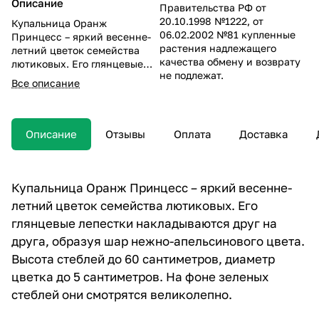
Описание
Правительства РФ от
20.10.1998 №1222, от
Купальница Оранж
06.02.2002 №81 купленные
Принцесс – яркий весенне-
растения надлежащего
летний цветок семейства
качества обмену и возврату
лютиковых. Его глянцевые
не подлежат.
лепестки накладываются
Все описание
друг на друга, образуя шар
нежно-апельсинового цвета.
Высота стеблей до 60
сантиметров, диаметр
Описание
Отзывы
Оплата
Доставка
цветка до 5 сантиметров. На
фоне зеленых стеблей они
смотрятся великолепно.
Купальница Оранж Принцесс – яркий весенне-
летний цветок семейства лютиковых. Его
глянцевые лепестки накладываются друг на
друга, образуя шар нежно-апельсинового цвета.
Высота стеблей до 60 сантиметров, диаметр
цветка до 5 сантиметров. На фоне зеленых
стеблей они смотрятся великолепно.