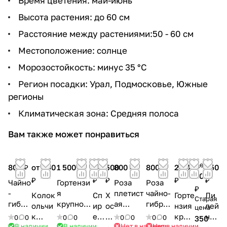
Время цветения: май-июнь
Высота растения: до 60 см
Расстояние между растениями:50 - 60 см
Местоположение: солнце
Морозостойкость: минус 35 °С
Регион посадки: Урал, Подмосковье, Южные
регионы
Климатическая зона: Средняя полоса
Вам также может понравиться
Цена
800 ₽
от 350
1 500 ₽
300
500
800 ₽
800 ₽
2 000
450
300
₽
₽
₽
₽
₽
Чайно
Гортензи
Роза
Роза
₽
-
я
плетист
чайно-
Колок
Сп
Х
Горте
Ли
Старая
гибри
крупноли
ая
гибрид
ольчи
ир
ос
нзия
лей
цена
дная
стная
Айсберг
ная
к
ея
та
круп
ник
0
0
0
0
0
0
0
0
350
роза
You and
Клайми
Дольче
В наличии
В наличии
Нет в наличии
Нет в наличии
Порте
Ли
П
ноли
Оу