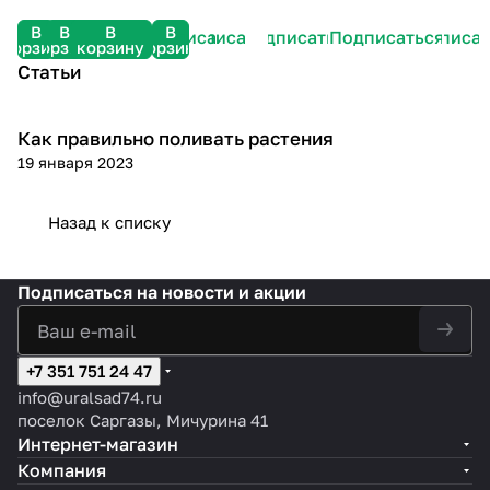
В
В
В
В
Подписаться
Подписаться
Подписаться
Подписаться
Подписат
корзину
корзину
корзину
корзину
Статьи
Как правильно поливать растения
Посадка и уход
19 января 2023
Назад к списку
Подписаться
на новости и акции
+7 351 751 24 47
info@uralsad74.ru
поселок Саргазы, Мичурина 41
Интернет-магазин
Компания