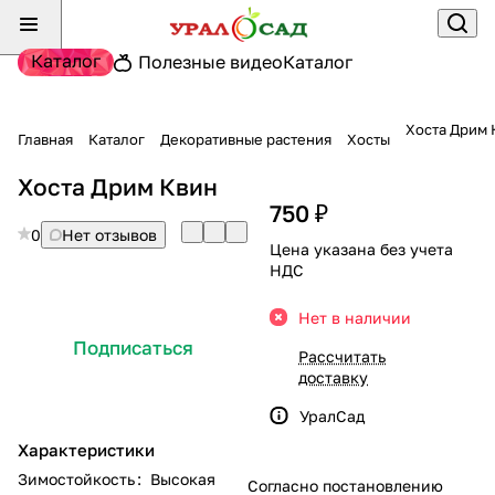
Каталог
Полезные видео
Каталог
Хоста Дрим 
Главная
Каталог
Декоративные растения
Хосты
Хоста Дрим Квин
750 ₽
0
Нет отзывов
Цена указана без учета
НДС
Нет в наличии
Подписаться
Рассчитать
доставку
УралСад
Характеристики
Зимостойкость
:
Высокая
Согласно постановлению