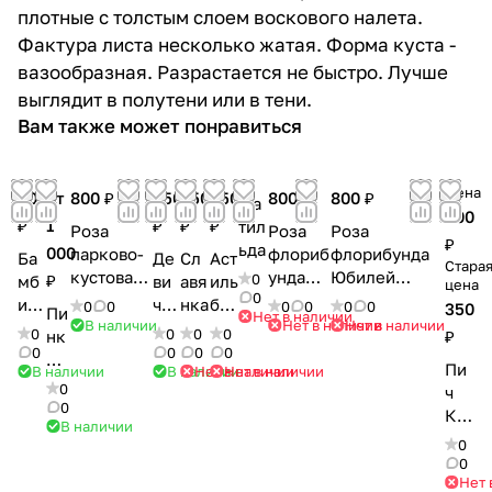
плотные с толстым слоем воскового налета.
Фактура листа несколько жатая. Форма куста -
вазообразная. Разрастается не быстро. Лучше
выглядит в полутени или в тени.
Вам также может понравиться
Цена
600
от
800 ₽
250
650
450
800 ₽
800 ₽
Ма
300
₽
1
₽
₽
₽
тил
Роза
Роза
Роза
₽
ьда
000
парково-
флориб
флорибунда
Ба
Де
Сл
Аст
Стара
кустовая
унда
Юбилей
₽
0
мб
ви
авя
иль
цена
0
Луис
Минерв
Принца
ин
чи
нка
ба
0
0
0
0
0
0
350
Пи
Нет в наличии
Одьер
а (Rosa
Монако (Rosa
В наличии
Нет в наличии
Нет в наличии
и
й
Ка
0
0
0
0
нк
₽
(Rosa
Minerva
Jubile du
Св
ви
рд
0
0
0
0
Пи
Louise
)
Prince de
Пи
В наличии
В наличии
Нет в наличии
Нет в наличии
ит
но
ина
нк
0
Odier)
Monaco)
ч
Тар
гра
л
уш
0
Кр
т
д
В наличии
ен
исп
0
0
Нет 