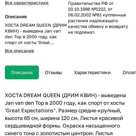
Все характеристики
Правительства РФ от
20.10.1998 №1222, от
06.02.2002 №81 купленные
Описание
растения надлежащего
ХОСТА DREAM QUEEN (ДРИМ
качества обмену и возврату
КВИН) - выведена Jan van
не подлежат.
den Top в 2000 году, как
спорт от хосты 'Great
Expectations". Размер
Все описание
средне-крупный, высота 65
см, ширина 120 см. Листья
красивой сердцевидной
формы. Окраска
Описание
Отзывы
Характеристики
Оплат
насыщенного синего тона с
золотистым центром. Листья
плотные с толстым слоем
воскового налета. Фактура
ХОСТА DREAM QUEEN (ДРИМ КВИН) - выведена
листа несколько жатая.
Jan van den Top в 2000 году, как спорт от хосты
Форма куста - вазообразная.
'Great Expectations". Размер средне-крупный,
Разрастается не быстро.
Лучше выглядит в полутени
высота 65 см, ширина 120 см. Листья красивой
или в тени.
сердцевидной формы. Окраска насыщенного
синего тона с золотистым центром. Листья