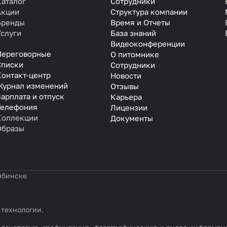
Каталог
Сотрудники
Акции
Структура компании
Бренды
Время и Отчеты
Услуги
База знаний
Видеоконференции
Переговорные
О питомнике
Списки
Сотрудники
Контакт-центр
Новости
Журнал изменений
Отзывы
арплата и отпуск
Карьера
Телефония
Лицензии
Коллекции
Документы
Образы
ябинске
 технологии
.