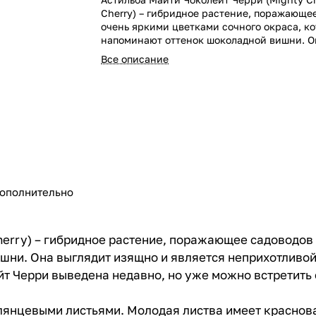
Cherry) – гибридное растение, поражающе
очень яркими цветками сочного окраса, к
напоминают оттенок шоколадной вишни. О
изящно и является неприхотливой культур
Все описание
с каждым годом становится лишь декорати
Чоколейт Черри выведена недавно, но уж
встретить её на многих садовых участках.
ополнительно
herry) – гибридное растение, поражающее садоводов
шни. Она выглядит изящно и является неприхотливой
т Черри выведена недавно, но уже можно встретить 
глянцевыми листьями. Молодая листва имеет краснова