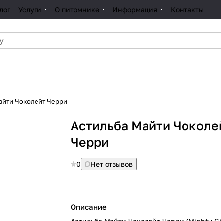
лог
Услуги
О питомнике
Информация
Контакты
айти Чоколейт Черри
Астильба Майти Чоколе
Черри
0
Нет отзывов
Описание
Астильба Майти Чоколейт Черри (Mighty C