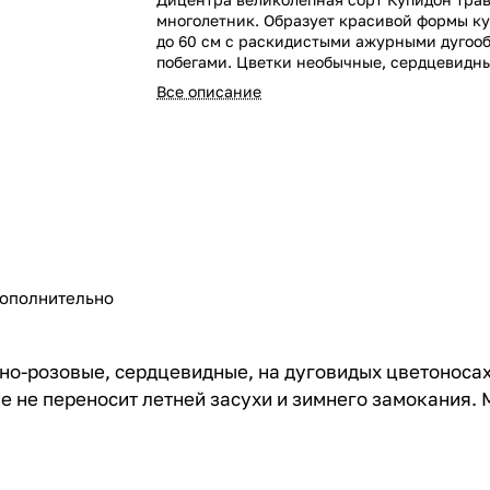
многолетник. Образует красивой формы ку
до 60 см с раскидистыми ажурными дугоо
побегами. Цветки необычные, сердцевидны
загнутыми кончиками лепестков, нежно-ро
Все описание
ополнительно
но-розовые, сердцевидные, на дуговидых цветоносах
ие не переносит летней засухи и зимнего замокания.