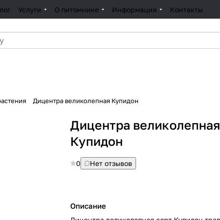
лог
Услуги
О питомнике
Информация
Контакты
растения
Дицентра великолепная Купидон
Дицентра великолепна
Купидон
0
Нет отзывов
Описание
Дицентра великолепная сорт Купидон тра