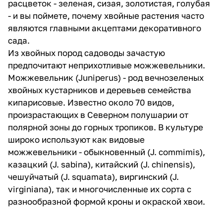
расцветок - зеленая, сизая, золотистая, голубая
- и вы поймете, почему хвойные растения часто
являются главными акцептами декоративного
сада.
Из хвойных пород садоводы зачастую
предпочитают неприхотливые можжевельники.
Можжевельник (Juniperus) - род вечнозеленых
хвойных кустарников и деревьев семейства
кипарисовые. Известно около 70 видов,
произрастающих в Северном полушарии от
полярной зоны до горных тропиков. В культуре
широко используют как видовые
можжевельники - обыкновенный (J. commimis),
казацкий (J. sabina), китайский (J. chinensis),
чешуйчатый (J. squamata), виргинский (J.
virginiana), так и многочисленные их сорта с
разнообразной формой кроны и окраской хвои.