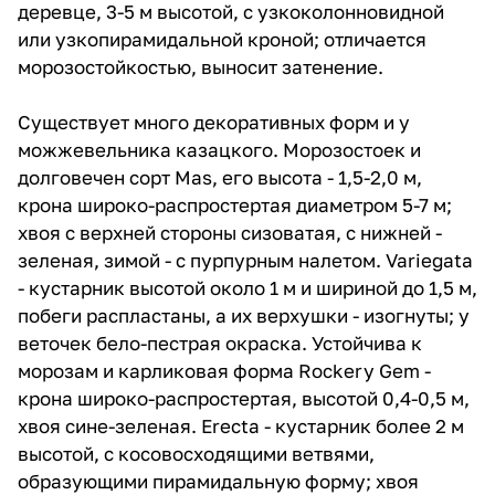
деревце, 3-5 м высотой, с узкоколонновидной
или узкопирамидальной кроной; отличается
морозостойкостью, выносит затенение.
Существует много декоративных форм и у
можжевельника казацкого. Морозостоек и
долговечен сорт Mas, его высота - 1,5-2,0 м,
крона широко-распростертая диаметром 5-7 м;
хвоя с верхней стороны сизоватая, с нижней -
зеленая, зимой - с пурпурным налетом. Variegata
- кустарник высотой около 1 м и шириной до 1,5 м,
побеги распластаны, а их верхушки - изогнуты; у
веточек бело-пестрая окраска. Устойчива к
морозам и карликовая форма Rockery Gem -
крона широко-распростертая, высотой 0,4-0,5 м,
хвоя сине-зеленая. Erecta - кустарник более 2 м
высотой, с косовосходящими ветвями,
образующими пирамидальную форму; хвоя