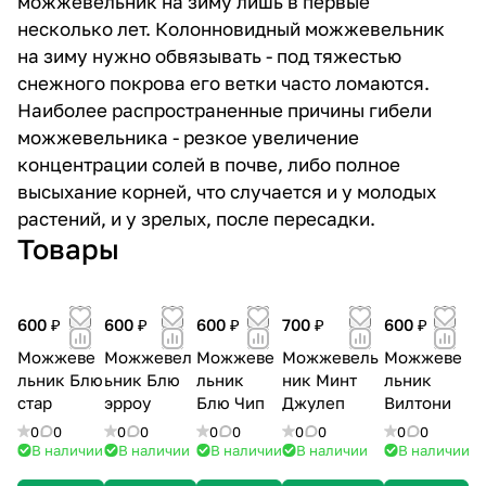
можжевельник на зиму лишь в первые
несколько лет. Колонновидный можжевельник
на зиму нужно обвязывать - под тяжестью
снежного покрова его ветки часто ломаются.
Наиболее распространенные причины гибели
можжевельника - резкое увеличение
концентрации солей в почве, либо полное
высыхание корней, что случается и у молодых
растений, и у зрелых, после пересадки.
Товары
600 ₽
600 ₽
600 ₽
700 ₽
600 ₽
Можжеве
Можжевел
Можжеве
Можжевель
Можжеве
льник Блю
ьник Блю
льник
ник Минт
льник
стар
эрроу
Блю Чип
Джулеп
Вилтони
0
0
0
0
0
0
0
0
0
0
В наличии
В наличии
В наличии
В наличии
В наличии