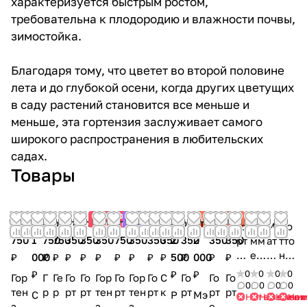
характеризуется быстрым ростом,
требовательна к плодородию и влажности почвы,
зимостойка.
Благодаря тому, что цветет во второй половине
лета и до глубокой осени, когда других цветущих
в саду растений становится все меньше и
меньше, эта гортензия заслуживает самого
широкого распространения в любительских
садах.
Товары
Товар
Советуем
Хит
Хит
от
от
от
от
от
от
от
от
от
от
от
от
от
от
от
от
недели
Го
Са
М
Ко
750
1
750
750
350
350
350
750
350
350
350
2
350
2
350
350
рт
мм
ат
тто
ен
ер
и
н
₽
000
₽
₽
₽
₽
₽
₽
₽
₽
₽
500
₽
000
₽
₽
зи
ла
ль
кр
₽
₽
₽
0
0
0
0
Гор
Г
Ге
Го
Го
Гор
Го
Гор
Го
С
Го
Го
Го
я
в
да
ем
0
0
0
0
тен
р
р
рт
рт
тен
рт
тен
рт
к
рт
рт
рт
С
Р
Мэ
Нет в наличи
Нет в нали
Нет в 
Нет 
Бо
(S
(Co
зия
а
ку
ен
ен
зия
ен
зия
ен
а
ен
ен
е