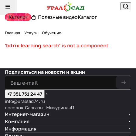
Каталог
Полезные видео
Каталог
Главная
Услуги
Обучение
'bitrix:learning.search' is not a component
Подписаться
на новости и акции
+7 351 751 24 47
info@uralsad74.ru
поселок Саргазы, Мичурина 41
Интернет-магазин
Компания
Информация