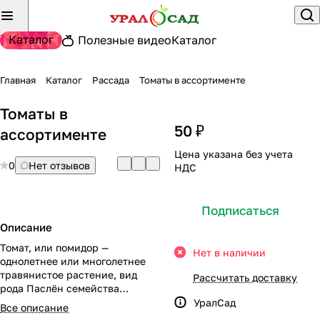
Каталог
Полезные видео
Каталог
Главная
Каталог
Рассада
Томаты в ассортименте
Томаты в
50 ₽
ассортименте
Цена указана без учета
0
Нет отзывов
НДС
Подписаться
Описание
Томат, или помидор —
Нет в наличии
однолетнее или многолетнее
травянистое растение, вид
Рассчитать доставку
рода Паслён семейства
Паслёновые.
УралСад
Все описание