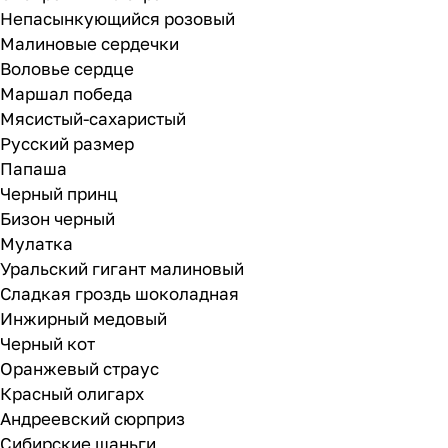
Непасынкующийся розовый
Малиновые сердечки
Воловье сердце
Маршал победа
Мясистый-сахаристый
Русский размер
Папаша
Черный принц
Бизон черный
Мулатка
Уральский гигант малиновый
Сладкая гроздь шоколадная
Инжирный медовый
Черный кот
Оранжевый страус
Красный олигарх
Андреевский сюрприз
Сибирские шаньги