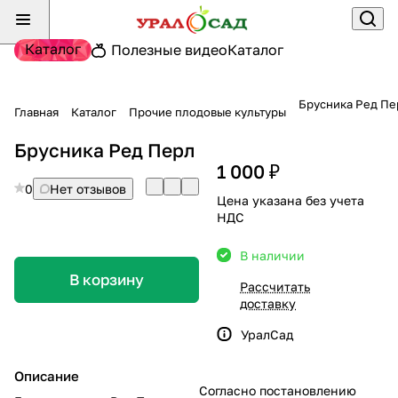
Каталог
Полезные видео
Каталог
Брусника Ред Пе
Главная
Каталог
Прочие плодовые культуры
Брусника Ред Перл
1 000 ₽
0
Нет отзывов
Цена указана без учета
НДС
В наличии
В корзину
Рассчитать
доставку
УралСад
Описание
Согласно постановлению