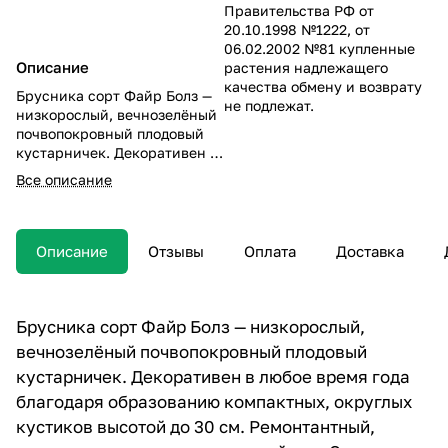
Правительства РФ от
20.10.1998 №1222, от
06.02.2002 №81 купленные
Описание
растения надлежащего
качества обмену и возврату
Брусника сорт Файр Болз —
не подлежат.
низкорослый, вечнозелёный
почвопокровный плодовый
кустарничек. Декоративен в
любое время года благодаря
Все описание
образованию компактных,
округлых кустиков высотой
до 30 см.
Описание
Отзывы
Оплата
Доставка
Брусника сорт Файр Болз — низкорослый,
вечнозелёный почвопокровный плодовый
кустарничек. Декоративен в любое время года
благодаря образованию компактных, округлых
кустиков высотой до 30 см. Ремонтантный,