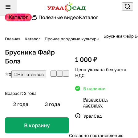
Каталог
Полезные видео
Каталог
Брусника Файр Б
Главная
Каталог
Прочие плодовые культуры
Брусника Файр
1 000 ₽
Болз
Цена указана без учета
0
Нет отзывов
НДС
В наличии
Возраст:
3 года
Рассчитать
2 года
3 года
доставку
УралСад
В корзину
Согласно постановлению