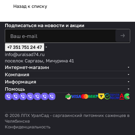
ния
грызу
кажды
рка
щи
и в
вать за
каждый
Назад к списку
нов
й год
к
саду
ними
год
Подписаться
на новости и акции
+7 351 751 24 47
info@uralsad74.ru
поселок Саргазы, Мичурина 41
Интернет-магазин
Компания
Информация
Помощь
© 2026 ЛПХ УралСад - саргазинский питомник саженцев в
Челябинске
Конфиденциальность