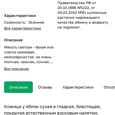
Правительства РФ от
20.10.1998 №1222, от
06.02.2002 №81 купленные
Характеристики
растения надлежащего
Сезонность
:
Осенние
качества обмену и возврату
не подлежат.
Все характеристики
Описание
Мякоть светлая – белая или
слегка кремовая,
мелкозернистая, не очень
плотная, нежная, сочная.
Вкус оценивается как
Все описание
десертный, по мнению
профессиональных
дегустаторов – на 4,5 балла
из 5. Выраженная в нем
Описание
Отзывы
Характеристики
Оплат
сладость гармонично
сочетается с приятной
освежающей кислинкой.
Аромат тонкий, сладкий,
Кожица у яблок сухая и гладкая, блестящая,
напоминает конфетный (как
покрытая естественным восковым налетом.