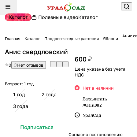
Каталог
Полезные видео
Каталог
Анис с
Главная
Каталог
Плодово-ягодные растения
Яблони
Анис свердловский
600 ₽
0
Нет отзывов
Цена указана без учета
НДС
Возраст:
1 год
Нет в наличии
1 год
2 года
Рассчитать
доставку
3 года
УралСад
Подписаться
Согласно постановлению