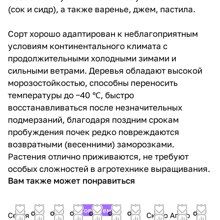
(сок и сидр), а также варенье, джем, пастила.
Сорт хорошо адаптирован к неблагоприятным
условиям континентального климата с
продолжительными холодными зимами и
сильными ветрами. Деревья обладают высокой
морозостойкостью, способны переносить
температуры до −40 ℃, быстро
восстанавливаться после незначительных
подмерзаний, благодаря поздним срокам
пробуждения почек редко повреждаются
возвратными (весенними) заморозками.
Растения отлично приживаются, не требуют
особых сложностей в агротехнике выращивания.
Вам также может понравиться
Советуем
от
от
от
от
от
от
от
Сентя
Сказо
Агато