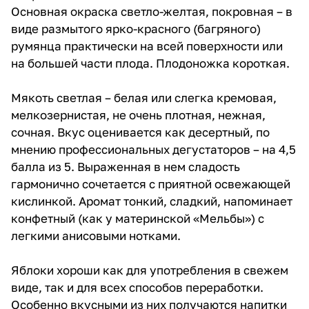
у материнской «Мельбы») с
Основная окраска светло-желтая, покровная – в
легкими анисовыми нотками.
виде размытого ярко-красного (багряного)
румянца практически на всей поверхности или
на большей части плода. Плодоножка короткая.
Мякоть светлая – белая или слегка кремовая,
мелкозернистая, не очень плотная, нежная,
сочная. Вкус оценивается как десертный, по
мнению профессиональных дегустаторов – на 4,5
балла из 5. Выраженная в нем сладость
гармонично сочетается с приятной освежающей
кислинкой. Аромат тонкий, сладкий, напоминает
конфетный (как у материнской «Мельбы») с
легкими анисовыми нотками.
Яблоки хороши как для употребления в свежем
виде, так и для всех способов переработки.
Особенно вкусными из них получаются напитки