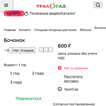
Каталог
Полезные видео
Каталог
Бочоно
Главная
Каталог
Плодово-ягодные растения
Яблони
Бочонок
600 ₽
0
Нет отзывов
Цена указана без учета
НДС
Возраст:
1 год
Нет в наличии
1 год
2 года
Рассчитать
доставку
3 года
УралСад
Подписаться
Согласно постановлению