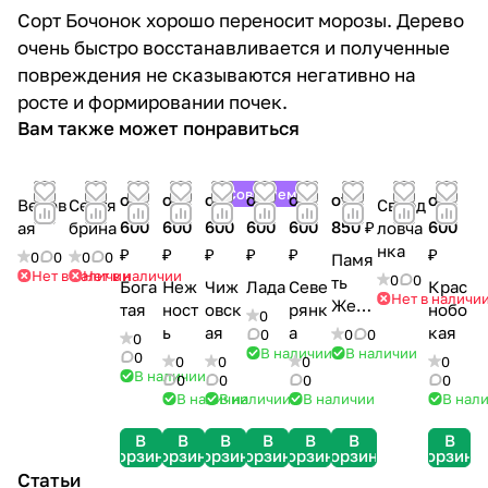
Сорт Бочонок хорошо переносит морозы. Дерево
очень быстро восстанавливается и полученные
повреждения не сказываются негативно на
росте и формировании почек.
Вам также может понравиться
Советуем
от
от
от
от
от
от
от
Веков
Сентя
Сверд
600
600
600
600
600
850 ₽
600
ая
брина
ловча
нка
₽
₽
₽
₽
₽
₽
0
0
0
0
Памя
Нет в наличии
Нет в наличии
0
0
ть
Бога
Неж
Чиж
Лада
Севе
Крас
Нет в наличи
Жега
тая
ност
овск
рянк
нобо
0
лова
ь
ая
а
кая
0
0
0
0
В наличии
В наличии
0
0
0
0
0
В наличии
0
0
0
0
В наличии
В наличии
В наличии
В нал
В
В
В
В
В
В
В
корзину
корзину
корзину
корзину
корзину
корзину
корзину
Статьи