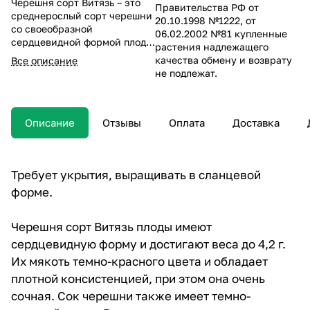
Черешня сорт Витязь – это
Правительства РФ от
среднерослый сорт черешни
20.10.1998 №1222, от
со своеобразной
06.02.2002 №81 купленные
сердцевидной формой плода.
растения надлежащего
Его мякоть имеет
качества обмену и возврату
Все описание
насыщенный сладковатый
не подлежат.
вкус и приятный аромат.
Данный сорт отличается
высокой урожайностью и
хорошей устойчивостью к
Описание
Отзывы
Оплата
Доставка
болезням. Он является
отличным выбором для
любителей черешни, которые
хотят получить вкусные и
Требует укрытия, выращивать в сланцевой
сочные плоды на своем
форме.
садовом участке.
Черешня сорт Витязь плоды имеют
сердцевидную форму и достигают веса до 4,2 г.
Их мякоть темно-красного цвета и обладает
плотной консистенцией, при этом она очень
сочная. Сок черешни также имеет темно-