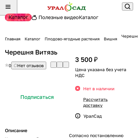
Каталог
Полезные видео
Каталог
Черешня
Главная
Каталог
Плодово-ягодные растения
Вишня
Черешня Витязь
3 500 ₽
0
Нет отзывов
Цена указана без учета
НДС
Нет в наличии
Подписаться
Рассчитать
доставку
УралСад
Описание
Согласно постановлению