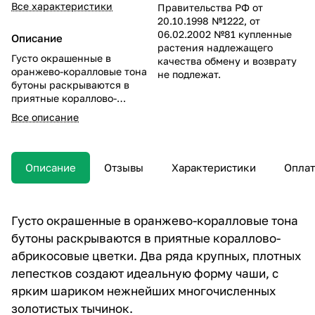
Все характеристики
Правительства РФ от
20.10.1998 №1222, от
06.02.2002 №81 купленные
Описание
растения надлежащего
Густо окрашенные в
качества обмену и возврату
оранжево-коралловые тона
не подлежат.
бутоны раскрываются в
приятные кораллово-
абрикосовые цветки. Два
Все описание
ряда крупных, плотных
лепестков создают
идеальную форму чаши, с
ярким шариком нежнейших
Описание
Отзывы
Характеристики
Оплат
многочисленных золотистых
тычинок.
Высокий, крепкие и прочные
Густо окрашенные в оранжево-коралловые тона
стебли, не нуждается в
бутоны раскрываются в приятные кораллово-
опоре.
абрикосовые цветки. Два ряда крупных, плотных
лепестков создают идеальную форму чаши, с
ярким шариком нежнейших многочисленных
золотистых тычинок.