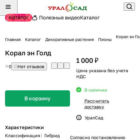
Каталог
Полезные видео
Каталог
Корал эн Го
Главная
Каталог
Декоративные растения
Пионы
Корал эн Голд
1 000 ₽
0
Нет отзывов
Цена указана без учета
НДС
В наличии
В корзину
Рассчитать
доставку
УралСад
Характеристики
Классификация
:
Гибрид
Согласно постановлению