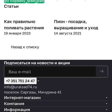
корзину
корзину
корзину
корзину
Wife)
Статьи
Как правильно
Пион - посадка,
Посадка и уход
Обзоры растений
поливать растения
выращивание и уход
19 января 2023
14 августа 2021
Назад к списку
Подписаться
на новости и акции
+7 351 751 24 47
info@uralsad74.ru
поселок Саргазы, Мичурина 41
Интернет-магазин
Компания
Информация