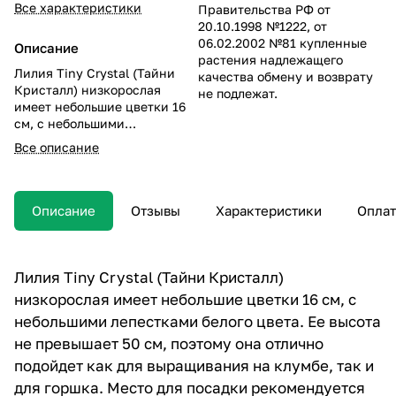
Все характеристики
Правительства РФ от
20.10.1998 №1222, от
06.02.2002 №81 купленные
Описание
растения надлежащего
Лилия Tiny Crystal (Тайни
качества обмену и возврату
Кристалл) низкорослая
не подлежат.
имеет небольшие цветки 16
см, с небольшими
лепестками белого цвета. Ее
Все описание
высота не превышает 50 см,
поэтому она отлично
подойдет как для
выращивания на клумбе, так
Описание
Отзывы
Характеристики
Оплат
и для горшка. Место для
посадки рекомендуется
выбирать солнечное – так
цветение будет более
Лилия Tiny Crystal (Тайни Кристалл)
пышным, а окрас цветков –
низкорослая имеет небольшие цветки 16 см, с
более насыщенным.
небольшими лепестками белого цвета. Ее высота
не превышает 50 см, поэтому она отлично
подойдет как для выращивания на клумбе, так и
для горшка. Место для посадки рекомендуется