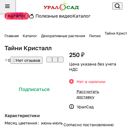
Каталог
Полезные видео
Каталог
Тайни Крис
Главная
Каталог
Декоративные растения
Лилии
Тайни Кристалл
250 ₽
0
Нет отзывов
Цена указана без учета
НДС
Нет в наличии
Подписаться
Рассчитать
доставку
УралСад
Характеристики
Месяц цветения
:
июнь-июль
Согласно постановлению