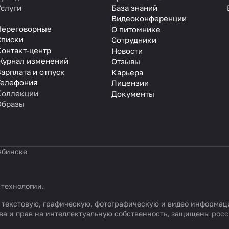
Услуги
База знаний
Видеоконференции
Переговорные
О питомнике
Списки
Сотрудники
Контакт-центр
Новости
Журнал изменений
Отзывы
арплата и отпуск
Карьера
Телефония
Лицензии
Коллекции
Документы
Образы
ябинске
 технологии
.
сь) текстовую, графическую, фотографическую и видео информа
ва и прав на интеллектуальную собственность, защищены ро