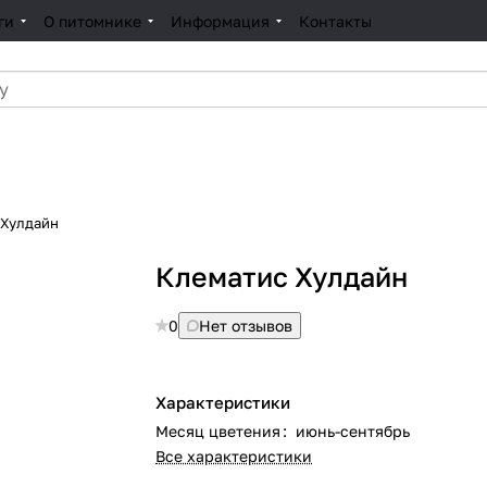
ги
О питомнике
Информация
Контакты
Клематис Хулдайн
Клематис Хулдайн
0
Нет отзывов
Характеристики
Месяц цветения
:
июнь-сентябрь
Все характеристики