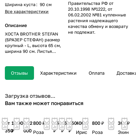
Правительства РФ от
Ширина куста
:
90 см
20.10.1998 №1222, от
Все характеристики
06.02.2002 №81 купленные
растения надлежащего
Описание
качества обмену и возврату
не подлежат.
ХОСТА BROTHER STEFAN
(БРАЗЕР СТЕФАН) размер
крупный - L, высота 65 см,
ширина 90 см. Листья
округлые, толстые
чашевидные жатые,
золотистые с широкой
Отзывы
Характеристики
Оплата
Доставк
каймой различных оттенков
зелёного, язычками
заходящей к центру листа,
на длинных черешках.
Загрузка отзывов...
Размер листа 28х25 см.
Вам также может понравиться
Цветы почти белые. Скорость
роста средняя. Более
красива при выращивании в
тени или полутени.
от
1 200
от 2
800 ₽
350
350
250
400 ₽
800 ₽
300 ₽
350
₽
000
₽
₽
₽
Роза
Ирис
Роза
Эхин