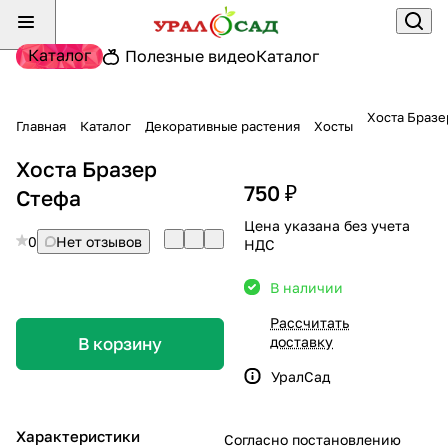
Каталог
Полезные видео
Каталог
Хоста Бразе
Главная
Каталог
Декоративные растения
Хосты
Хоста Бразер
750 ₽
Стефа
Цена указана без учета
0
Нет отзывов
НДС
В наличии
Рассчитать
доставку
В корзину
УралСад
Характеристики
Согласно постановлению