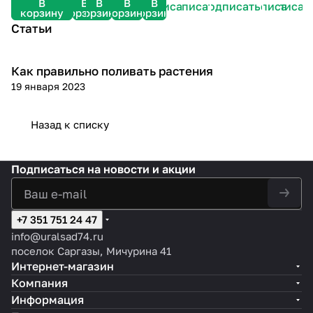
В
В
В
В
В
Подписаться
Подписаться
Подписаться
Подписаться
Подписат
корзину
корзину
корзину
корзину
корзину
Статьи
Как правильно поливать растения
Посадка и уход
19 января 2023
Назад к списку
Подписаться
на новости и акции
+7 351 751 24 47
info@uralsad74.ru
поселок Саргазы, Мичурина 41
Интернет-магазин
Компания
Информация