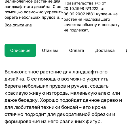
Великолепное растение для
Правительства РФ от
ландшафтного дизайна. С ее
20.10.1998 №1222, от
помощью возможно укрепить
06.02.2002 №81 купленные
берега небольших прудов и
растения надлежащего
ручьев, создать красивую
качества обмену и возврату
Все описание
живую изгородь, маленькую
не подлежат.
алею или даже беседку.
Хорошо подойдет данное
дерево и для любителей
техники бонсай – его крона
Описание
Отзывы
Оплата
Доставка
отлично подходит для
декоративной обрезки и
формирования из него
различных фигур.
Великолепное растение для ландшафтного
дизайна. С ее помощью возможно укрепить
берега небольших прудов и ручьев, создать
красивую живую изгородь, маленькую алею или
даже беседку. Хорошо подойдет данное дерево и
для любителей техники бонсай – его крона
отлично подходит для декоративной обрезки и
формирования из него различных фигур.