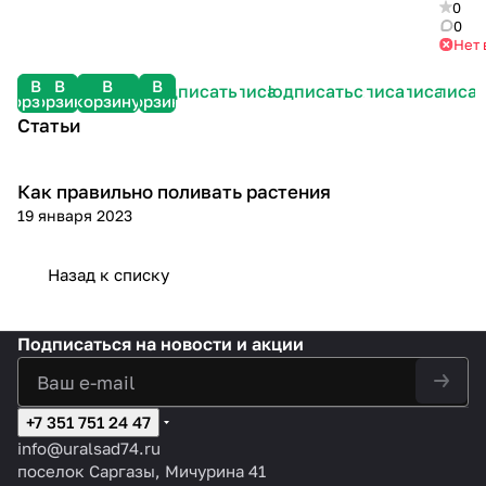
опс
0
0
Нет 
В
В
В
В
Подписаться
Подписаться
Подписаться
Подписаться
Подписаться
Подписат
корзину
корзину
корзину
корзину
Статьи
Как правильно поливать растения
Посадка и уход
19 января 2023
Назад к списку
Подписаться
на новости и акции
+7 351 751 24 47
info@uralsad74.ru
поселок Саргазы, Мичурина 41