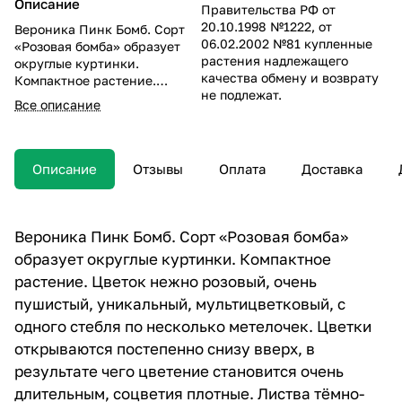
Описание
Правительства РФ от
20.10.1998 №1222, от
Вероника Пинк Бомб. Сорт
06.02.2002 №81 купленные
«Розовая бомба» образует
растения надлежащего
округлые куртинки.
качества обмену и возврату
Компактное растение.
не подлежат.
Цветок нежно розовый,
Все описание
очень пушистый,
уникальный,
мультицветковый, с одного
стебля по несколько
Описание
Отзывы
Оплата
Доставка
метелочек.
Вероника Пинк Бомб. Сорт «Розовая бомба»
образует округлые куртинки. Компактное
растение. Цветок нежно розовый, очень
пушистый, уникальный, мультицветковый, с
одного стебля по несколько метелочек. Цветки
открываются постепенно снизу вверх, в
результате чего цветение становится очень
длительным, соцветия плотные. Листва тёмно-