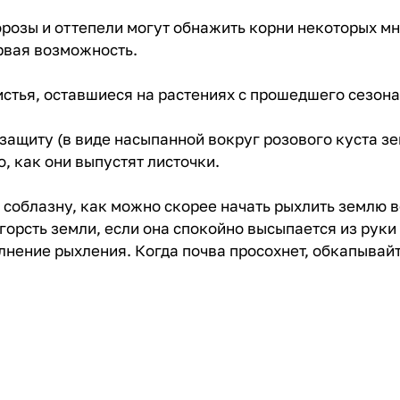
озы и оттепели могут обнажить корни некоторых мно
рвая возможность.
истья, оставшиеся на растениях с прошедшего сезона
ащиту (в виде насыпанной вокруг розового куста зе
о, как они выпустят листочки.
 соблазну, как можно скорее начать рыхлить землю в
горсть земли, если она спокойно высыпается из руки
лнение рыхления. Когда почва просохнет, обкапывайт