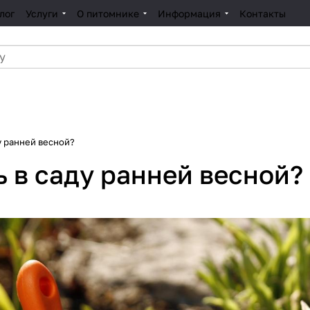
лог
Услуги
О питомнике
Информация
Контакты
у ранней весной?
 в саду ранней весной?