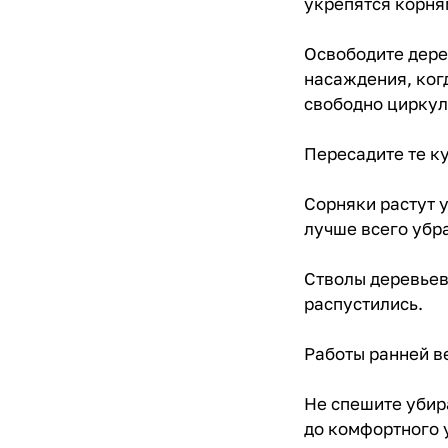
укрепятся корня
Освободите дерев
насаждения, когд
свободно циркули
Пересадите те ку
Сорняки растут 
лучше всего убра
Стволы деревьев 
распустились.
Работы ранней в
Не спешите убир
до комфортного 