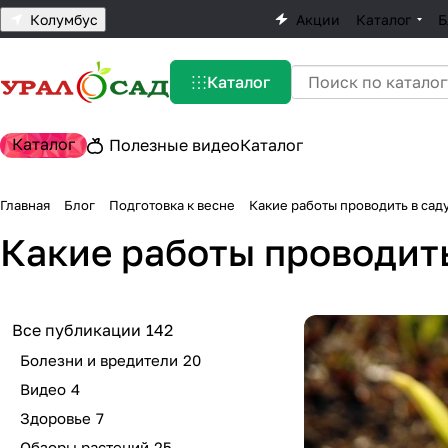
Колумбус
Акции
Каталог
Б
Каталог
Каталог
Полезные видео
Каталог
Главная
Блог
Подготовка к весне
Какие работы проводить в сад
Какие работы проводить
Все публикации
142
Болезни и вредители
20
Видео
4
Здоровье
7
Обзоры растений
25