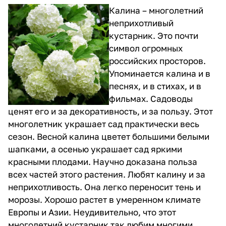
Калина – многолетний
неприхотливый
кустарник. Это почти
символ огромных
российских просторов.
Упоминается калина и в
песнях, и в стихах, и в
фильмах. Садоводы
ценят его и за декоративность, и за пользу. Этот
многолетник украшает сад практически весь
сезон. Весной калина цветет большими белыми
шапками, а осенью украшает сад яркими
красными плодами. Научно доказана польза
всех частей этого растения. Любят калину и за
неприхотливость. Она легко переносит тень и
морозы. Хорошо растет в умеренном климате
Европы и Азии. Неудивительно, что этот
многолетний кустарник так любим многими