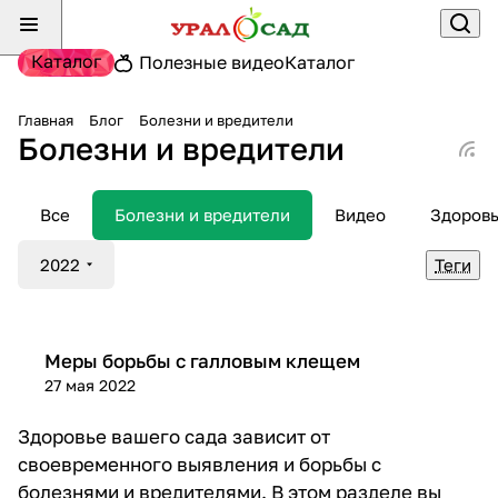
Каталог
Полезные видео
Каталог
Главная
Блог
Болезни и вредители
Болезни и вредители
Все
Болезни и вредители
Видео
Здоров
2022
Теги
Болезни и вредители
Меры борьбы с галловым клещем
27 мая 2022
Здоровье вашего сада зависит от
своевременного выявления и борьбы с
болезнями и вредителями. В этом разделе вы