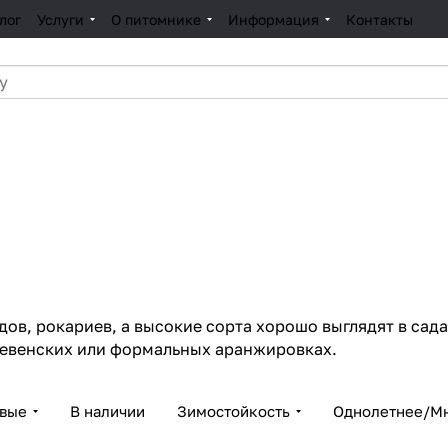
лог
Услуги
О питомнике
Информация
Контакты
дов, рокариев, а высокие сорта хорошо выглядят в сад
ревенских или формальных аранжировках.
евые
В наличии
Зимостойкость
Однолетнее/М