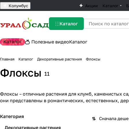
Колумбус
Акции
Каталог
Б
Каталог
Каталог
Полезные видео
Каталог
Главная
Каталог
Декоративные растения
Флоксы
Флоксы
11
Флоксы – отличные растения для клумб, каменистых са
они представлены в романтических, естественных, де
Категория
Сначала деш
Декоративные растения