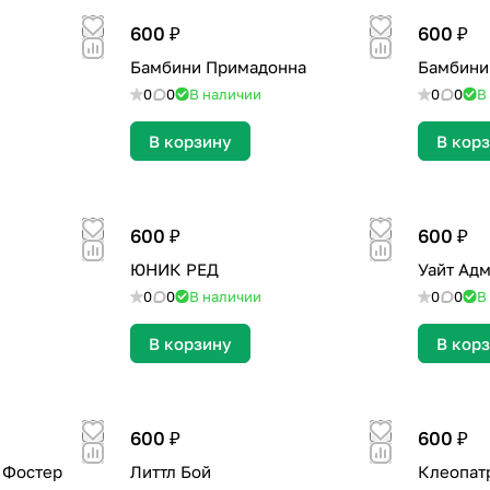
600 ₽
600 ₽
Бамбини Примадонна
Бамбини
0
0
В наличии
0
0
В
В корзину
В кор
600 ₽
600 ₽
ЮНИК РЕД
Уайт Ад
0
0
В наличии
0
0
В
В корзину
В кор
600 ₽
600 ₽
 Фостер
Литтл Бой
Клеопат