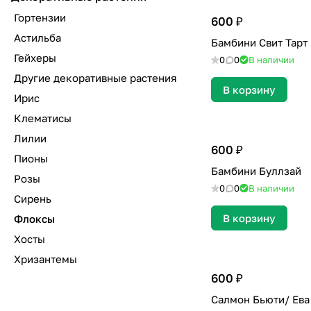
Гортензии
600 ₽
Астильба
Бамбини Свит Тарт
Гейхеры
0
0
В наличии
Другие декоративные растения
В корзину
Ирис
Клематисы
Лилии
600 ₽
Пионы
Бамбини Буллзай
Розы
0
0
В наличии
Сирень
В корзину
Флоксы
Хосты
Хризантемы
600 ₽
Салмон Бьюти/ Ева