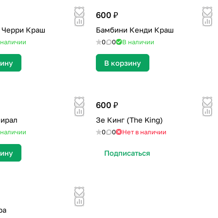
600 ₽
 Черри Краш
Бамбини Кенди Краш
 наличии
0
0
В наличии
зину
В корзину
600 ₽
мирал
Зе Кинг (The King)
 наличии
0
0
Нет в наличии
зину
Подписаться
ра